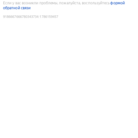
Если у вас возникли проблемы, пожалуйста, воспользуйтесь
формой
обратной связи
9186667666780343734
:
1786159457