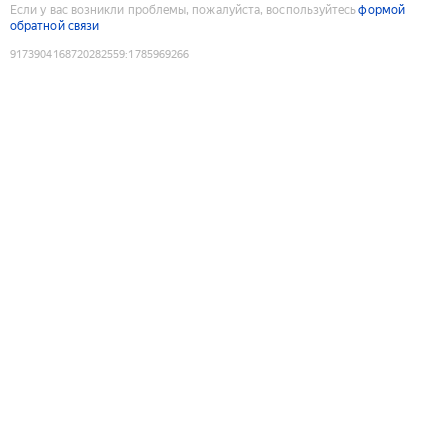
Если у вас возникли проблемы, пожалуйста, воспользуйтесь
формой
обратной связи
9173904168720282559
:
1785969266