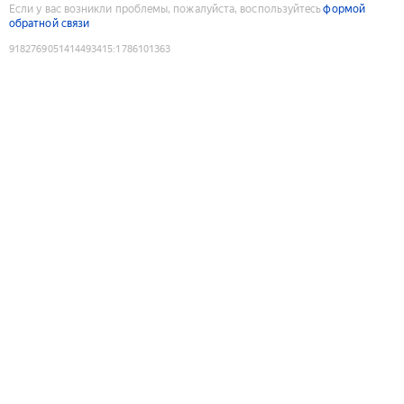
Если у вас возникли проблемы, пожалуйста, воспользуйтесь
формой
обратной связи
9182769051414493415
:
1786101363