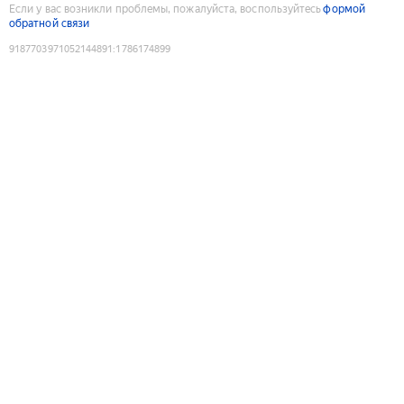
Если у вас возникли проблемы, пожалуйста, воспользуйтесь
формой
обратной связи
9187703971052144891
:
1786174899