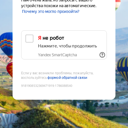
Нам очень жаль, но запросы с вашего
устройства похожи на автоматические.
Почему это могло произойти?
Я не робот
Нажмите, чтобы продолжить
Yandex SmartCaptcha
Если у вас возникли проблемы, пожалуйста,
воспользуйтесь
формой обратной связи
9181908532369471919
:
1786088540