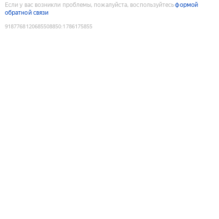
Если у вас возникли проблемы, пожалуйста, воспользуйтесь
формой
обратной связи
9187768120685508850
:
1786175855