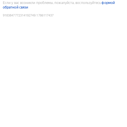
Если у вас возникли проблемы, пожалуйста, воспользуйтесь
формой
обратной связи
9183847772314192749
:
1786117437