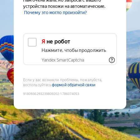
Нам очень жаль, но запросы с вашего
устройства похожи на автоматические.
Почему это могло произойти?
Я не робот
Нажмите, чтобы продолжить
Yandex SmartCaptcha
Если у вас возникли проблемы, пожалуйста,
воспользуйтесь
формой обратной связи
9180936293239809202
:
1786074053