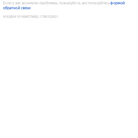
Если у вас возникли проблемы, пожалуйста, воспользуйтесь
формой
обратной связи
9182854101499579682
:
1786102631