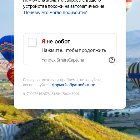
Нам очень жаль, но запросы с вашего
устройства похожи на автоматические.
Почему это могло произойти?
Я не робот
Нажмите, чтобы продолжить
Yandex SmartCaptcha
Если у вас возникли проблемы, пожалуйста,
воспользуйтесь
формой обратной связи
9179047616267313138
:
1786045909