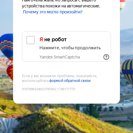
Нам очень жаль, но запросы с вашего
устройства похожи на автоматические.
Почему это могло произойти?
Я не робот
Нажмите, чтобы продолжить
Yandex SmartCaptcha
Если у вас возникли проблемы, пожалуйста,
воспользуйтесь
формой обратной связи
9187896628923785942
:
1786177770