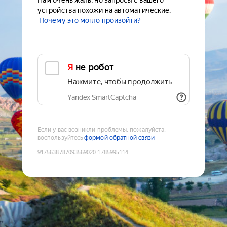
Нам очень жаль, но запросы с вашего
устройства похожи на автоматические.
Почему это могло произойти?
Я не робот
Нажмите, чтобы продолжить
Yandex SmartCaptcha
Если у вас возникли проблемы, пожалуйста,
воспользуйтесь
формой обратной связи
9175638787093569020
:
1785995114