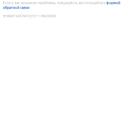
Если у вас возникли проблемы, пожалуйста, воспользуйтесь
формой
обратной связи
9198407426704722151
:
1786334393