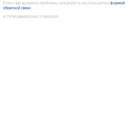
Если у вас возникли проблемы, пожалуйста, воспользуйтесь
формой
обратной связи
9179746288464220442
:
1786056320