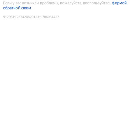
Если у вас возникли проблемы, пожалуйста, воспользуйтесь
формой
обратной связи
9179619237424820123
:
1786054427