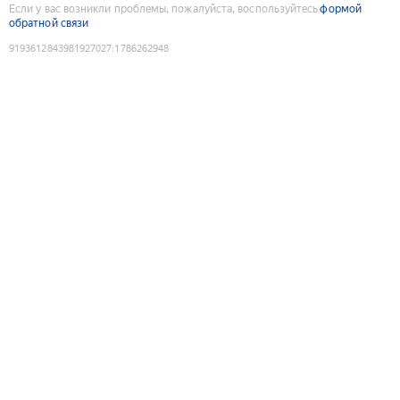
Если у вас возникли проблемы, пожалуйста, воспользуйтесь
формой
обратной связи
9193612843981927027
:
1786262948