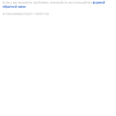
Если у вас возникли проблемы, пожалуйста, воспользуйтесь
формой
обратной связи
9174033400662372637
:
1785971192