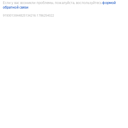
Если у вас возникли проблемы, пожалуйста, воспользуйтесь
формой
обратной связи
9193013844825134216
:
1786254022