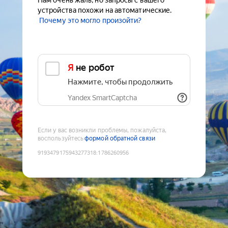
Нам очень жаль, но запросы с вашего
устройства похожи на автоматические.
Почему это могло произойти?
Я не робот
Нажмите, чтобы продолжить
Yandex SmartCaptcha
Если у вас возникли проблемы, пожалуйста,
воспользуйтесь
формой обратной связи
9193479175943277318
:
1786260956