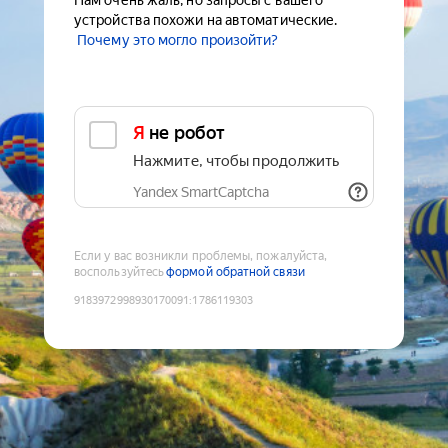
Нам очень жаль, но запросы с вашего
устройства похожи на автоматические.
Почему это могло произойти?
Я не робот
Нажмите, чтобы продолжить
Yandex SmartCaptcha
Если у вас возникли проблемы, пожалуйста,
воспользуйтесь
формой обратной связи
9183972998930170091
:
1786119303