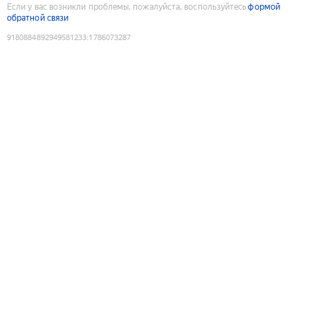
Если у вас возникли проблемы, пожалуйста, воспользуйтесь
формой
обратной связи
9180884892949581233
:
1786073287