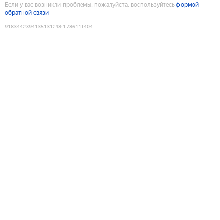
Если у вас возникли проблемы, пожалуйста, воспользуйтесь
формой
обратной связи
9183442894135131248
:
1786111404