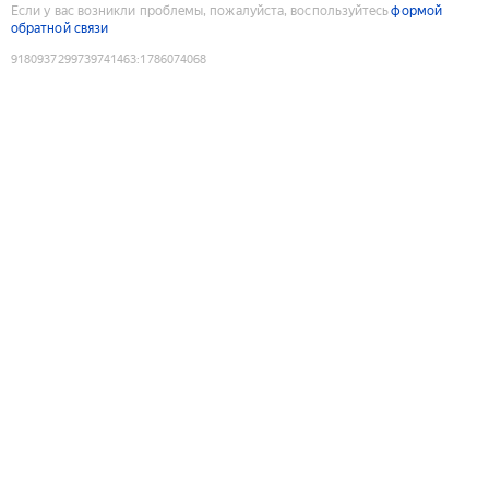
Если у вас возникли проблемы, пожалуйста, воспользуйтесь
формой
обратной связи
9180937299739741463
:
1786074068