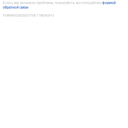
Если у вас возникли проблемы, пожалуйста, воспользуйтесь
формой
обратной связи
9198945629325037706
:
1786342413