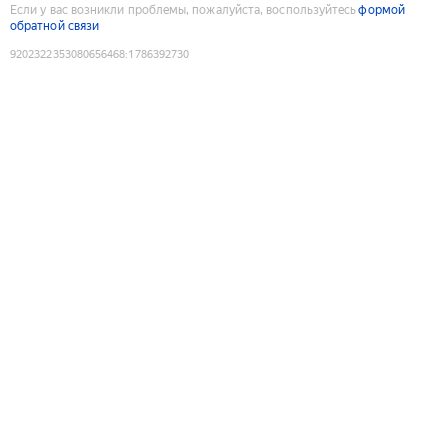
Если у вас возникли проблемы, пожалуйста, воспользуйтесь
формой
обратной связи
9202322353080656468
:
1786392730