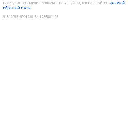
Если у вас возникли проблемы, пожалуйста, воспользуйтесь
формой
обратной связи
9181429519901438164
:
1786081403