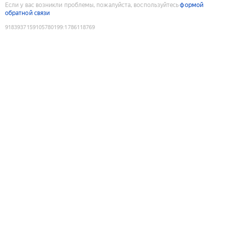
Если у вас возникли проблемы, пожалуйста, воспользуйтесь
формой
обратной связи
9183937159105780199
:
1786118769