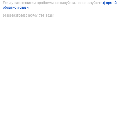
Если у вас возникли проблемы, пожалуйста, воспользуйтесь
формой
обратной связи
9188669352663219070
:
1786189284