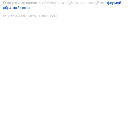
Если у вас возникли проблемы, пожалуйста, воспользуйтесь
формой
обратной связи
9188220692997528289
:
1786182599