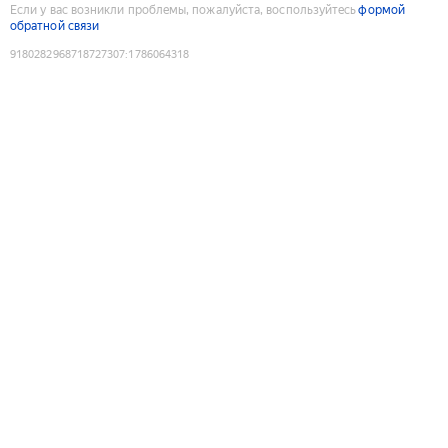
Если у вас возникли проблемы, пожалуйста, воспользуйтесь
формой
обратной связи
9180282968718727307
:
1786064318