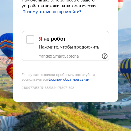
Нам очень жаль, но запросы с вашего
устройства похожи на автоматические.
Почему это могло произойти?
Я не робот
Нажмите, чтобы продолжить
Yandex SmartCaptcha
Если у вас возникли проблемы, пожалуйста,
воспользуйтесь
формой обратной связи
9180777855251682364
:
1786071692