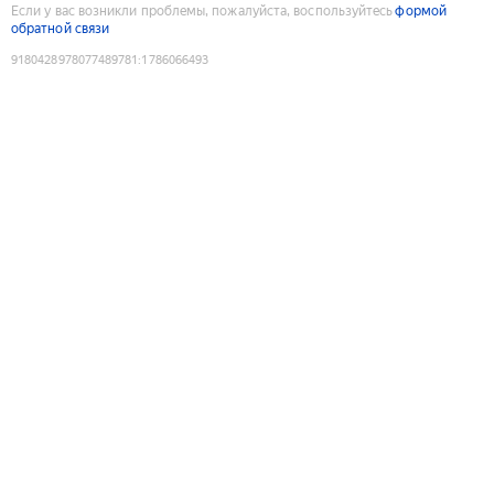
Если у вас возникли проблемы, пожалуйста, воспользуйтесь
формой
обратной связи
9180428978077489781
:
1786066493