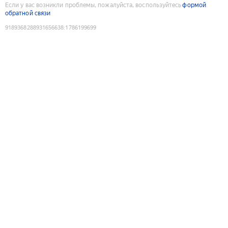
Если у вас возникли проблемы, пожалуйста, воспользуйтесь
формой
обратной связи
9189368288931656638
:
1786199699