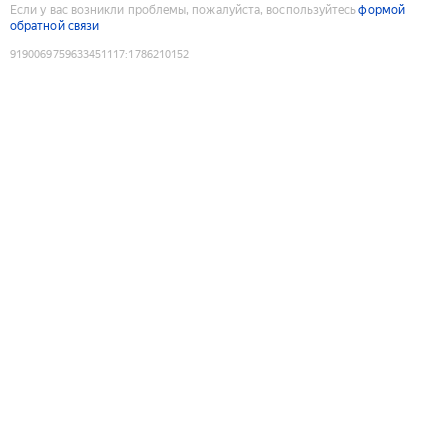
Если у вас возникли проблемы, пожалуйста, воспользуйтесь
формой
обратной связи
9190069759633451117
:
1786210152