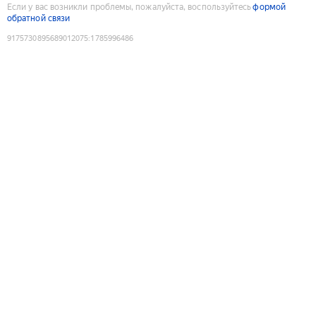
Если у вас возникли проблемы, пожалуйста, воспользуйтесь
формой
обратной связи
9175730895689012075
:
1785996486