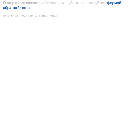
Если у вас возникли проблемы, пожалуйста, воспользуйтесь
формой
обратной связи
9198378953352580132
:
1786333969