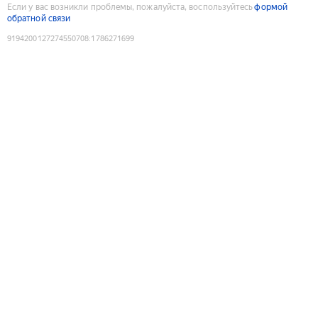
Если у вас возникли проблемы, пожалуйста, воспользуйтесь
формой
обратной связи
9194200127274550708
:
1786271699