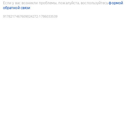
Если у вас возникли проблемы, пожалуйста, воспользуйтесь
формой
обратной связи
9178217467609024272
:
1786033539