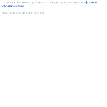
Если у вас возникли проблемы, пожалуйста, воспользуйтесь
формой
обратной связи
9189716154909515438
:
1786204883