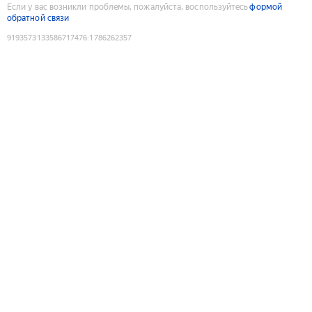
Если у вас возникли проблемы, пожалуйста, воспользуйтесь
формой
обратной связи
9193573133586717476
:
1786262357