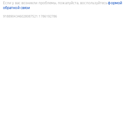
Если у вас возникли проблемы, пожалуйста, воспользуйтесь
формой
обратной связи
9188904346028087521
:
1786192786