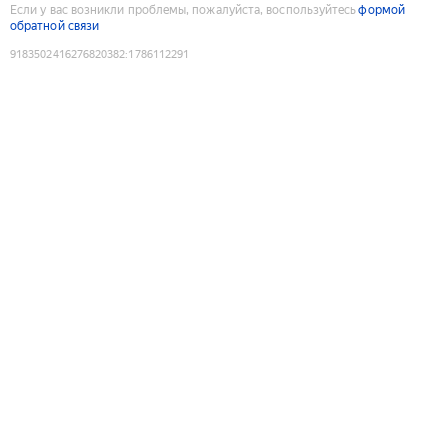
Если у вас возникли проблемы, пожалуйста, воспользуйтесь
формой
обратной связи
9183502416276820382
:
1786112291