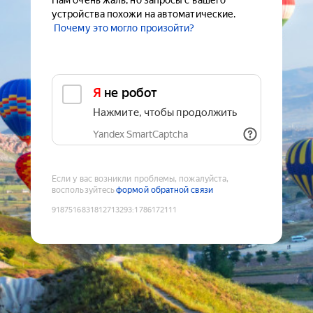
Нам очень жаль, но запросы с вашего
устройства похожи на автоматические.
Почему это могло произойти?
Я не робот
Нажмите, чтобы продолжить
Yandex SmartCaptcha
Если у вас возникли проблемы, пожалуйста,
воспользуйтесь
формой обратной связи
9187516831812713293
:
1786172111