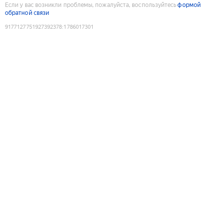
Если у вас возникли проблемы, пожалуйста, воспользуйтесь
формой
обратной связи
9177127751927392378
:
1786017301