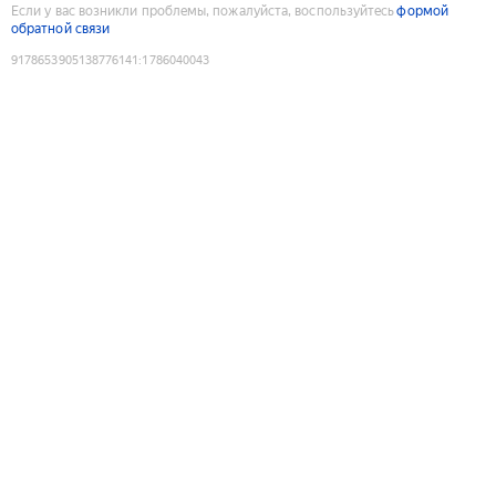
Если у вас возникли проблемы, пожалуйста, воспользуйтесь
формой
обратной связи
9178653905138776141
:
1786040043