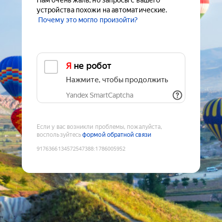
Нам очень жаль, но запросы с вашего
устройства похожи на автоматические.
Почему это могло произойти?
Я не робот
Нажмите, чтобы продолжить
Yandex SmartCaptcha
Если у вас возникли проблемы, пожалуйста,
воспользуйтесь
формой обратной связи
9176366134572547388
:
1786005952