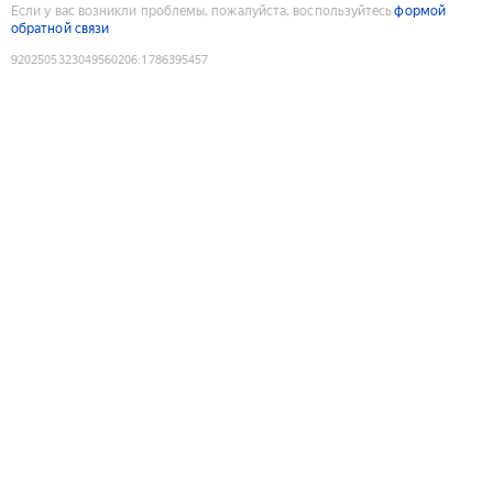
Если у вас возникли проблемы, пожалуйста, воспользуйтесь
формой
обратной связи
9202505323049560206
:
1786395457