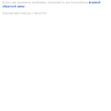
Если у вас возникли проблемы, пожалуйста, воспользуйтесь
формой
обратной связи
9183198168511085242
:
1786107757