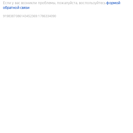
Если у вас возникли проблемы, пожалуйста, воспользуйтесь
формой
обратной связи
9198387086143452369
:
1786334090