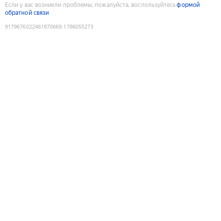
Если у вас возникли проблемы, пожалуйста, воспользуйтесь
формой
обратной связи
9179676022461870669
:
1786055273